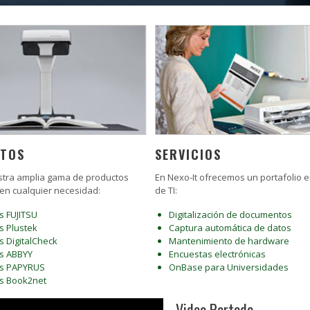
TOS
SERVICIOS
tra amplia gama de productos
En Nexo-It ofrecemos un portafolio e
en cualquier necesidad:
de TI:
s FUJITSU
Digitalización de documentos
s Plustek
Captura automática de datos
s DigitalCheck
Mantenimiento de hardware
s ABBYY
Encuestas electrónicas
os PAPYRUS
OnBase para Universidades
s Book2net
Video Portada