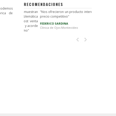
RECOMENDACIONES
 podemos
po, demuestran
"Nos ofrecieron un producto interesante a un
"Entiende la p
brica de
roblemática
precio competitivo"
soluciones ráp
 la post venta
staff que c
FEDERICO SARDINA
ciente y acorde
financiera, 
Clínica de Ojos Montevideo
el mismo"
adaptabilid
desarrolla"
GUSTAVO DE 
Banco Bandes 