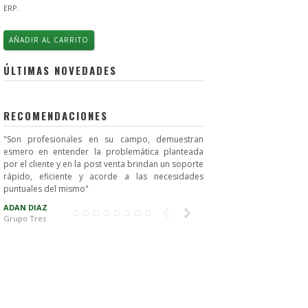
ERP.
AÑADIR AL CARRITO
ÚLTIMAS NOVEDADES
RECOMENDACIONES
n profesionales en su campo, demuestran
"Nos ofrecieron un produc
ero en entender la problemática planteada
precio competitivo"
 el cliente y en la post venta brindan un soporte
FEDERICO SARDINA
ido, eficiente y acorde a las necesidades
Clínica de Ojos Montevideo
tuales del mismo"
AN DIAZ
po Tres