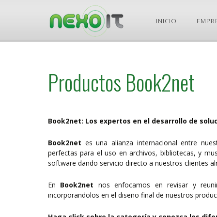
Ir
INICIO
EMPR
al
contenido
Productos Book2net
Book2net: Los expertos en el desarrollo de soluci
Book2net
es una alianza internacional entre nuest
perfectas para el uso en archivos, bibliotecas, y m
software dando servicio directo a nuestros clientes a
En
Book2net
nos enfocamos en revisar y reunir 
incorporandolos en el diseño final de nuestros produc
Haga click sobre la categoría y conozca los di