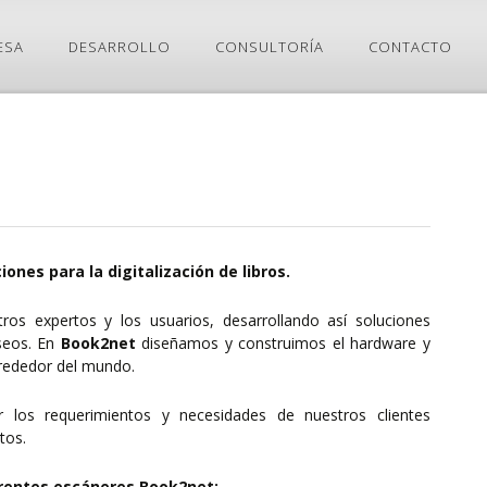
ESA
DESARROLLO
CONSULTORÍA
CONTACTO
ones para la digitalización de libros.
ros expertos y los usuarios, desarrollando así soluciones
useos. En
Book2net
diseñamos y construimos el hardware y
lrededor del mundo.
los requerimientos y necesidades de nuestros clientes
tos.
ferentes escáneres Book2net: