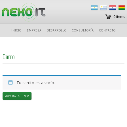
0 items
Ir
INICIO
EMPRESA
DESARROLLO
CONSULTORÍA
CONTACTO
al
contenido
Carro
Tu carrito esta vacío.
VOLVER A LA TIENDA