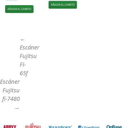
AÑADIR AL CARRITO
AÑADIR AL CARRITO
Ir
←
Escáner
a
Fujitsu
FI-
la
65f
Escáner
entrada
Fujitsu
fi-7480
→