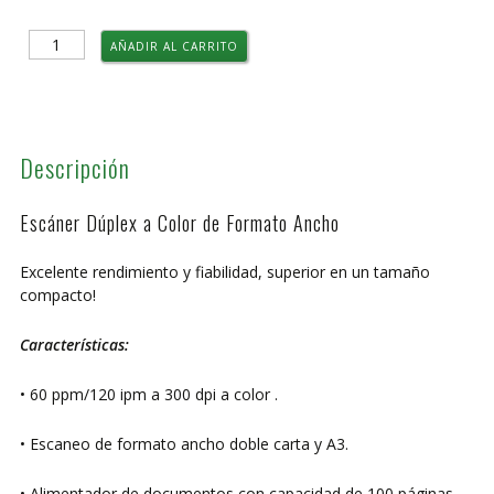
Escaner
AÑADIR AL CARRITO
Fujitsu
fi-
7460
cantidad
Descripción
Escáner Dúplex a Color de Formato Ancho
Excelente rendimiento y fiabilidad, superior en un tamaño
compacto!
Características:
• 60 ppm/120 ipm a 300 dpi a color .
• Escaneo de formato ancho doble carta y A3.
• Alimentador de documentos con capacidad de 100 páginas.