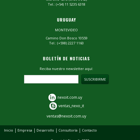
Tel.: (+54) 11 5235 6318
URUGUAY
MONTEVIDEO
Camino Don Bosco 10559
Tel.: (+598) 2227 1160
BOLETÍN DE NOTICIAS
Reciba nuestro newsletter aquí:
nexoit.com.uy
ventas_nexo_it
ventas@nexoit.com.uy
Inicio
Empresa
Desarrollo
Consultoría
Contacto