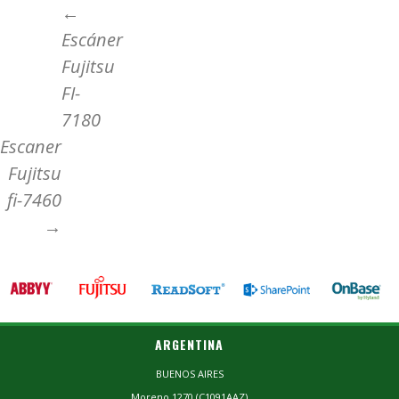
Ir
←
Escáner
a
Fujitsu
FI-
la
7180
Escaner
entrada
Fujitsu
fi-7460
→
ARGENTINA
BUENOS AIRES
Moreno 1270 (C1091AAZ)