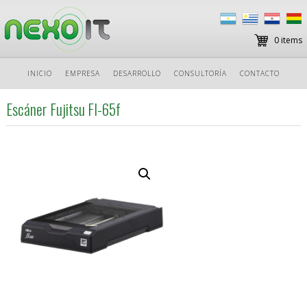
0 items
Ir
INICIO
EMPRESA
DESARROLLO
CONSULTORÍA
CONTACTO
al
contenido
Escáner Fujitsu FI-65f