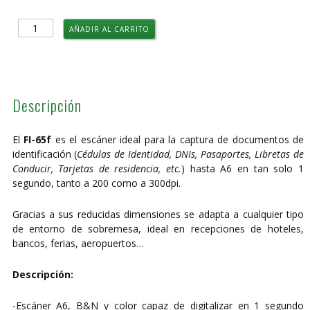
Escáner
AÑADIR AL CARRITO
Fujitsu
FI-
65f
cantidad
Descripción
El
FI-65f
es el escáner ideal para la captura de documentos de
identificación (
Cédulas de Identidad, DNIs, Pasaportes, Libretas de
Conducir, Tarjetas de residencia, etc.
) hasta A6 en tan solo 1
segundo, tanto a 200 como a 300dpi.
Gracias a sus reducidas dimensiones se adapta a cualquier tipo
de entorno de sobremesa, ideal en recepciones de hoteles,
bancos, ferias, aeropuertos…
Descripción:
-Escáner A6, B&N y color capaz de digitalizar en 1 segundo