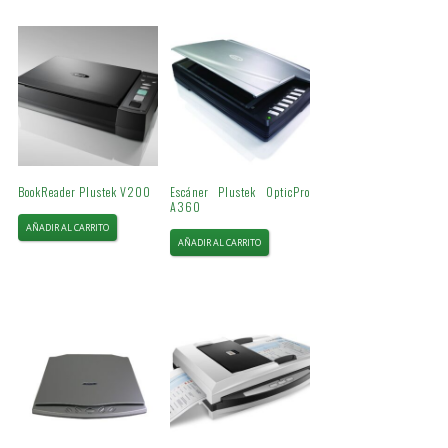
BookReader Plustek V200
Escáner Plustek OpticPro
A360
AÑADIR AL CARRITO
AÑADIR AL CARRITO