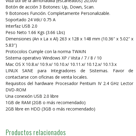
Vida útil de la almohadilla (escaneados) 20,000
Botón de acción 3 Botones: Up, Down, Scan.
9 Botonoes Función. Completamente Personalizable.
Soportado 24 Vdc/ 0.75 A
Interfaz USB 2.0
Peso Neto 1.66 Kgs (3.66 Lbs)
Dimensiones (An x La x Al) 263 x 128 x 148 mm (10.36″ x 5.02″ x
5.83″)
Protocolos Cumple con la norma TWAIN
Sistema operativo Windows XP / Vista / 7 / 8 / 10
Mac OS X 10.8.x/ 10.9.x/ 10.10.x/ 10.11.x/ 10.12.x/ 10.13.x
LINUX SANE para Integradores de Sistemas. Favor de
contactarse con oficinas de venta locales.
Requisitos del hardware Procesador Pentium IV 2.4 GHz Lector
DVD-ROM
Una conexión USB 2.0 libre
1GB de RAM (2GB o más recomendado)
2GB libre en HDD (3GB o más recomendado)
Productos relacionados