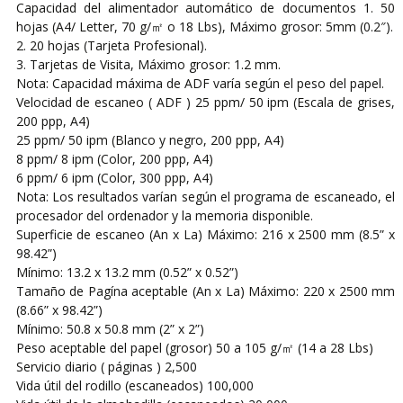
Capacidad del alimentador automático de documentos 1. 50
hojas (A4/ Letter, 70 g/㎡ o 18 Lbs), Máximo grosor: 5mm (0.2″).
2. 20 hojas (Tarjeta Profesional).
3. Tarjetas de Visita, Máximo grosor: 1.2 mm.
Nota: Capacidad máxima de ADF varía según el peso del papel.
Velocidad de escaneo ( ADF ) 25 ppm/ 50 ipm (Escala de grises,
200 ppp, A4)
25 ppm/ 50 ipm (Blanco y negro, 200 ppp, A4)
8 ppm/ 8 ipm (Color, 200 ppp, A4)
6 ppm/ 6 ipm (Color, 300 ppp, A4)
Nota: Los resultados varían según el programa de escaneado, el
procesador del ordenador y la memoria disponible.
Superficie de escaneo (An x La) Máximo: 216 x 2500 mm (8.5” x
98.42”)
Mínimo: 13.2 x 13.2 mm (0.52” x 0.52”)
Tamaño de Pagína aceptable (An x La) Máximo: 220 x 2500 mm
(8.66” x 98.42”)
Mínimo: 50.8 x 50.8 mm (2” x 2”)
Peso aceptable del papel (grosor) 50 a 105 g/㎡ (14 a 28 Lbs)
Servicio diario ( páginas ) 2,500
Vida útil del rodillo (escaneados) 100,000