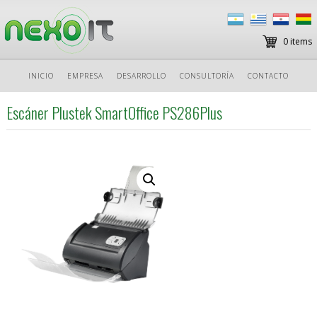
0 items
Ir
INICIO
EMPRESA
DESARROLLO
CONSULTORÍA
CONTACTO
al
contenido
Escáner Plustek SmartOffice PS286Plus