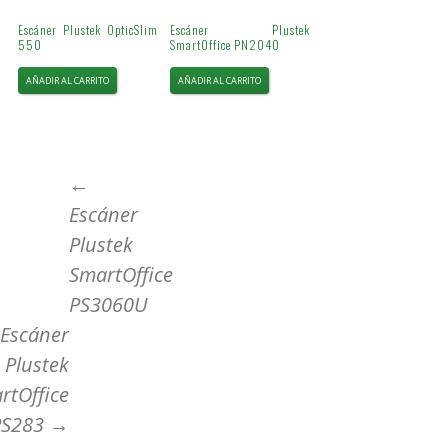
Escáner Plustek OpticSlim
Escáner Plustek
550
SmartOffice PN2040
AÑADIR AL CARRITO
AÑADIR AL CARRITO
Ir
←
Escáner
a
Plustek
SmartOffice
la
PS3060U
Escáner
entrada
Plustek
rtOffice
PS283
→