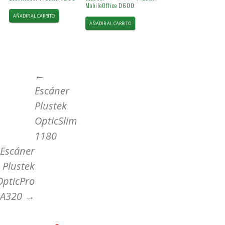
MobileOffice D600
AÑADIR AL CARRITO
AÑADIR AL CARRITO
Ir
←
Escáner
a
Plustek
OpticSlim
la
1180
Escáner
entrada
Plustek
OpticPro
A320
→