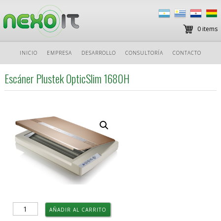
0 items
Ir
INICIO
EMPRESA
DESARROLLO
CONSULTORÍA
CONTACTO
al
contenido
Escáner Plustek OpticSlim 1680H
Escáner
AÑADIR AL CARRITO
Plustek