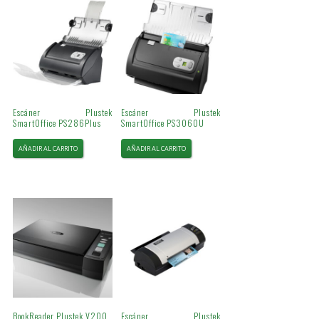
Escáner Plustek
Escáner Plustek
SmartOffice PS286Plus
SmartOffice PS3060U
AÑADIR AL CARRITO
AÑADIR AL CARRITO
BookReader Plustek V200
Escáner Plustek