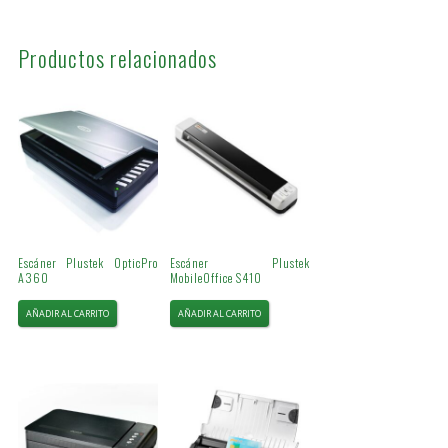
Productos relacionados
Escáner Plustek OpticPro
Escáner Plustek
A360
MobileOffice S410
AÑADIR AL CARRITO
AÑADIR AL CARRITO