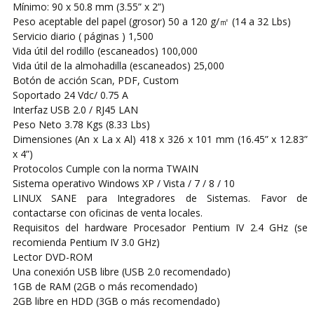
Mínimo: 90 x 50.8 mm (3.55” x 2”)
Peso aceptable del papel (grosor) 50 a 120 g/㎡ (14 a 32 Lbs)
Servicio diario ( páginas ) 1,500
Vida útil del rodillo (escaneados) 100,000
Vida útil de la almohadilla (escaneados) 25,000
Botón de acción Scan, PDF, Custom
Soportado 24 Vdc/ 0.75 A
Interfaz USB 2.0 / RJ45 LAN
Peso Neto 3.78 Kgs (8.33 Lbs)
Dimensiones (An x La x Al) 418 x 326 x 101 mm (16.45” x 12.83”
x 4”)
Protocolos Cumple con la norma TWAIN
Sistema operativo Windows XP / Vista / 7 / 8 / 10
LINUX SANE para Integradores de Sistemas. Favor de
contactarse con oficinas de venta locales.
Requisitos del hardware Procesador Pentium IV 2.4 GHz (se
recomienda Pentium IV 3.0 GHz)
Lector DVD-ROM
Una conexión USB libre (USB 2.0 recomendado)
1GB de RAM (2GB o más recomendado)
2GB libre en HDD (3GB o más recomendado)