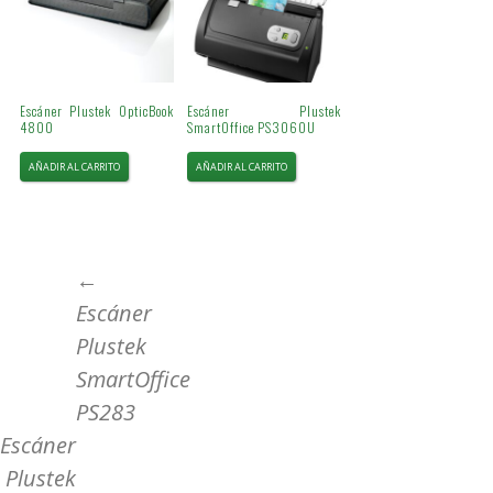
Escáner Plustek OpticBook
Escáner Plustek
4800
SmartOffice PS3060U
AÑADIR AL CARRITO
AÑADIR AL CARRITO
Ir
←
Escáner
a
Plustek
SmartOffice
la
PS283
Escáner
entrada
Plustek