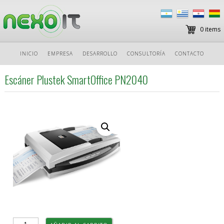
0 items
Ir
INICIO
EMPRESA
DESARROLLO
CONSULTORÍA
CONTACTO
al
contenido
Escáner Plustek SmartOffice PN2040
Escáner