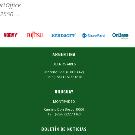
rtOffice
L2550
→
ARGENTINA
BUENOS AIRES
Moreno 1270 (C1091AAZ)
Tel.: (+54) 11 5235 6318
URUGUAY
MONTEVIDEO
Camino Don Bosco 10559
Tel.: (+598) 2227 1160
BOLETÍN DE NOTICIAS