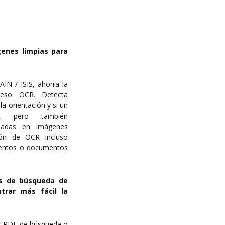
enes limpias para
"Son profesionales en su campo, demuestran
IN / ISIS, ahorra la
esmero en entender la problemática planteada
ceso OCR. Detecta
por el cliente y en la post venta brindan un soporte
 orientación y si un
rápido, eficiente y acorde a las necesidades
 pero también
puntuales del mismo"
neadas en imágenes
ADAN DIAZ
ión de OCR incluso
Grupo Tres
mentos o documentos
os de búsqueda de
trar más fácil la
os PDF de búsqueda o