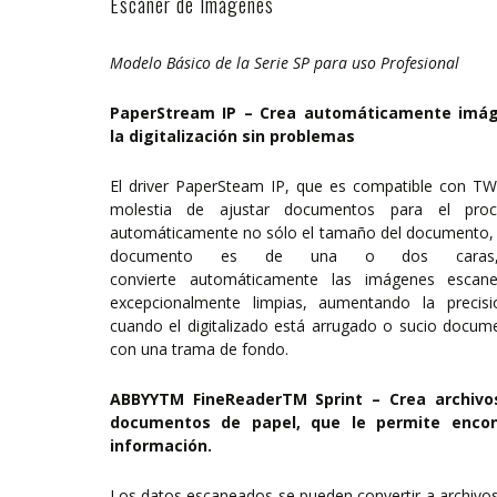
Escáner de Imágenes
Modelo Básico de la Serie SP para uso Profesional
PaperStream IP – Crea automáticamente imág
la digitalización sin problemas
El driver PaperSteam IP, que es compatible con TWA
molestia de ajustar documentos para el pro
automáticamente no sólo el tamaño del documento, la
documento es de una o dos caras,
convierte automáticamente las imágenes esca
excepcionalmente limpias, aumentando la precis
cuando el digitalizado está arrugado o sucio docu
con una trama de fondo.
ABBYYTM FineReaderTM Sprint – Crea archiv
documentos de papel, que le permite encon
información.
Los datos escaneados se pueden convertir a archiv