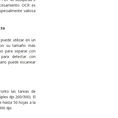
ocesamiento OCR es
specialmente valiosa
cto
uede utilizar en un
o con su tamaño más
no para separar con
 para detectar con
suario puede escanear
ronto las tareas de
plex dpi 200/300). El
 hasta 50 hojas a la
300 dpi.