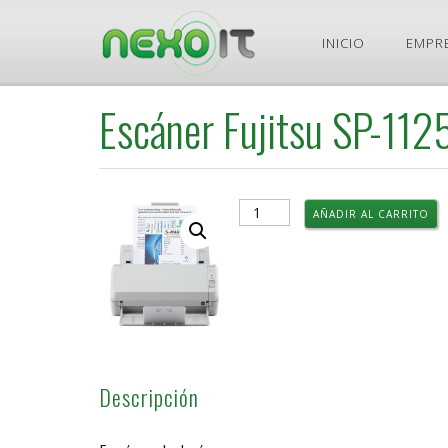
Ir
INICIO
EMPR
al
contenido
Escáner Fujitsu SP-112
Escáner
AÑADIR AL CARRITO
Fujitsu
SP-
1125
cantidad
Descripción