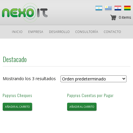
0 items
Ir
INICIO
EMPRESA
DESARROLLO
CONSULTORÍA
CONTACTO
al
contenido
Destacado
Mostrando los 3 resultados
Papyrus Cheques
Papyrus Cuentas por Pagar
AÑADIR AL CARRITO
AÑADIR AL CARRITO