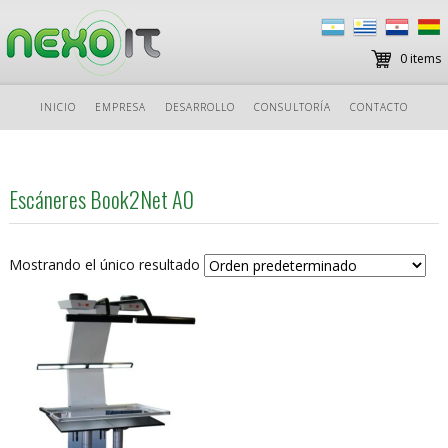
0 items
Ir
INICIO
EMPRESA
DESARROLLO
CONSULTORÍA
CONTACTO
al
contenido
Escáneres Book2Net A0
Mostrando el único resultado